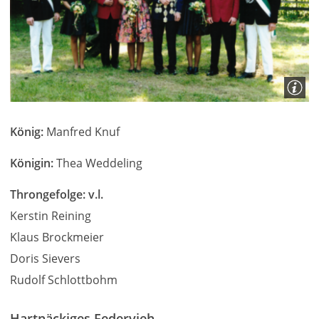
König:
Manfred Knuf
Königin:
Thea Weddeling
Throngefolge: v.l.
Kerstin Reining
Klaus Brockmeier
Doris Sievers
Rudolf Schlottbohm
Hartnäckiges Federvieh