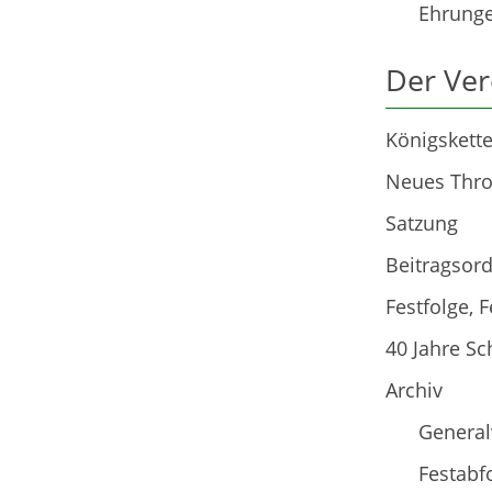
Ehrung
Der Ver
Königskett
Neues Thro
Satzung
Beitragsor
Festfolge, 
40 Jahre Sc
Archiv
Genera
Festabf