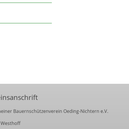
insanschrift
einer Bauernschützenverein Oeding-Nichtern e.V.
 Westhoff