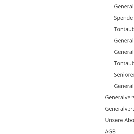
Genera
Spende 
Tontaub
Genera
Genera
Tontaub
Seniore
Genera
Generalve
Generalve
Unsere Abo
AGB