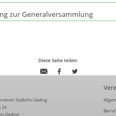
ung zur Generalversammlung
Diese Seite teilen:
Vere
hrverein Südlohn-Oeding
Allgem
k 24
Bernd
hn-Oeding