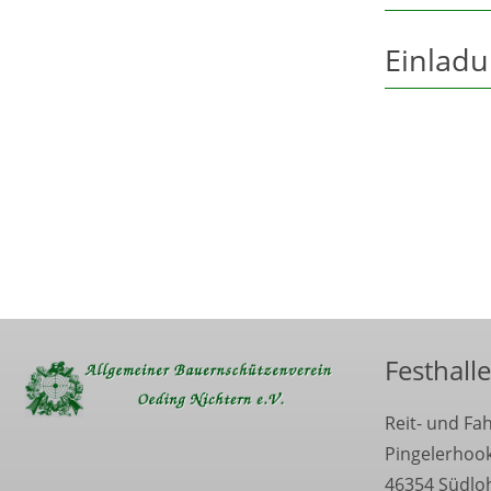
Einlad
Festhalle
Reit- und Fa
Pingelerhoo
46354 Südlo