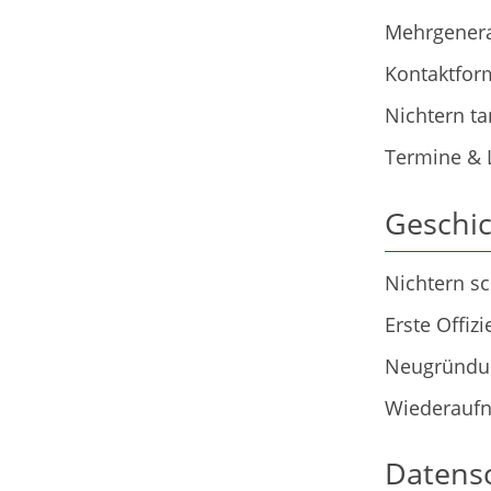
Mehrgenera
Kontaktfor
Nichtern ta
Termine & 
Geschi
Nichtern s
Erste Offiz
Neugründu
Wiederauf
Datensc