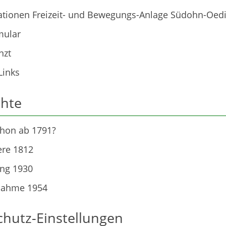
tionen Freizeit- und Bewegungs-Anlage Südohn-Oed
mular
nzt
Links
chte
chon ab 1791?
iere 1812
ng 1930
nahme 1954
hutz-Einstellungen