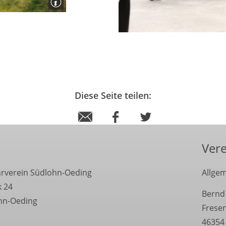
Diese Seite teilen:
Vere
hrverein Südlohn-Oeding
Allgem
k 24
Bernd
hn-Oeding
Frese
46354