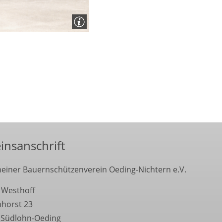
insanschrift
einer Bauernschützenverein Oeding-Nichtern e.V.
 Westhoff
nhorst 23
 Südlohn-Oeding