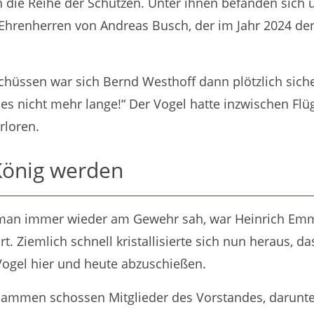
ch die Reihe der Schützen. Unter ihnen befanden sich
Ehrenherren von Andreas Busch, der im Jahr 2024 de
hüssen war sich Bernd Westhoff dann plötzlich siche
t es nicht mehr lange!“ Der Vogel hatte inzwischen Flü
rloren.
 König werden
 man immer wieder am Gewehr sah, war Heinrich Emm
rt. Ziemlich schnell kristallisierte sich nun heraus, d
Vogel hier und heute abzuschießen.
sammen schossen Mitglieder des Vorstandes, darunt