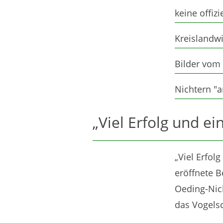
keine offiz
Kreislandwi
Bilder vom
Nichtern "
„Viel Erfolg und e
„Viel Erfol
eröffnete 
Oeding-Nich
das Vogels