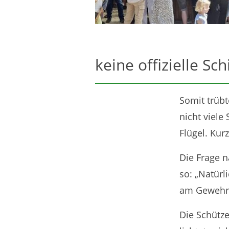
keine offizielle Sc
Somit trüb
nicht viele
Flügel. Kur
Die Frage n
so: „Natürl
am Gewehr
Die Schütze